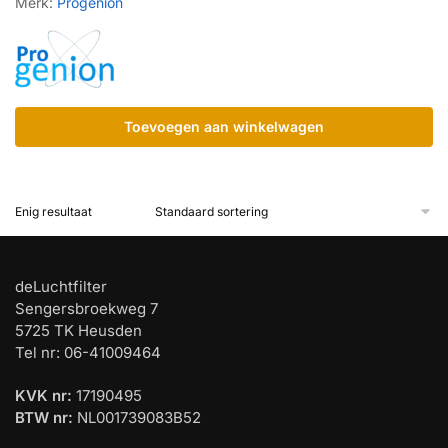
Merk:
Progenion
Toevoegen aan winkelwagen
Enig resultaat
deLuchtfilter
Sengersbroekweg 7
5725 TK Heusden
Tel nr: 06-41009464
KVK nr:
17190495
BTW nr:
NL001739083B52