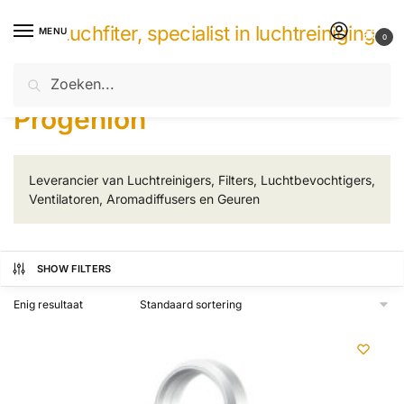
Skip
Skip
De Luchfiter, specialist in luchtreiniging
to
to
MENU
0
navigation
content
Zoeken
Zoeken
Home
Merken
Progenion
/
/
naar:
Progenion
Leverancier van Luchtreinigers, Filters, Luchtbevochtigers,
Ventilatoren, Aromadiffusers en Geuren
SHOW FILTERS
Enig resultaat